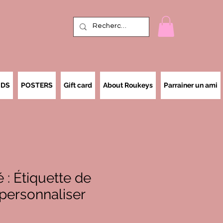
IDS
POSTERS
Gift card
About Roukeys
Parrainer un ami
: Étiquette de
personnaliser