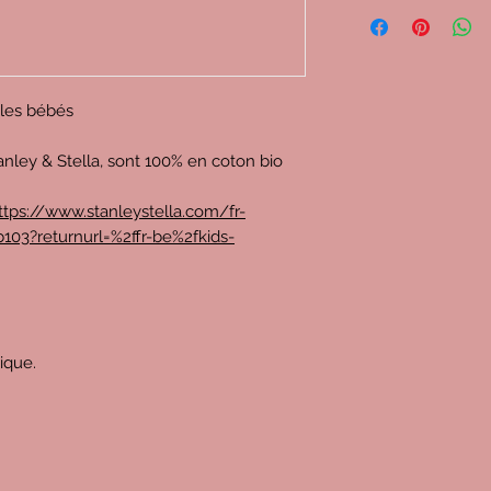
r les bébés
anley & Stella, sont 100% en coton bio
ttps://www.stanleystella.com/fr-
103?returnurl=%2ffr-be%2fkids-
rique.