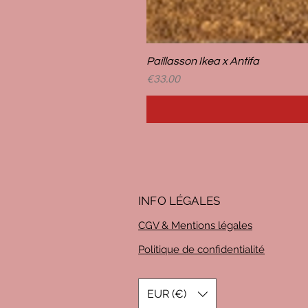
Paillasson Ikea x Antifa
Price
€33.00
INFO LÉG
ALES
CGV & Mentions légales
Politique de confidentialité
EUR (€)