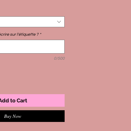
rire sur l'étiquette ?
*
0/500
Add to Cart
Buy Now