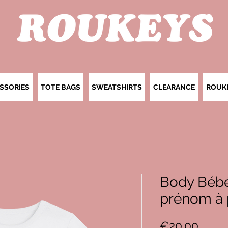
SSORIES
TOTE BAGS
SWEATSHIRTS
CLEARANCE
ROUK
Body Bébé 
prénom à 
Price
€20.00