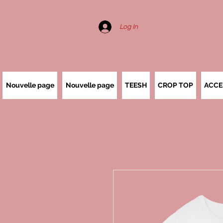
Log In
Nouvelle page
Nouvelle page
TEESH
CROP TOP
ACCE