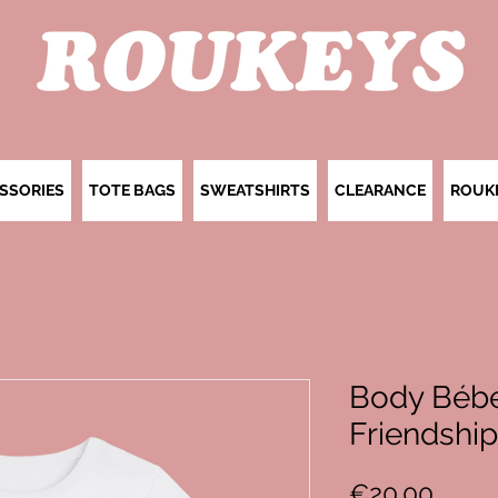
SSORIES
TOTE BAGS
SWEATSHIRTS
CLEARANCE
ROUK
Body Bébé
Friendship
Price
€20.00