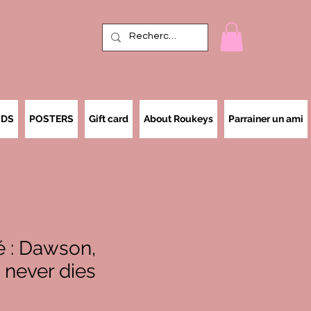
IDS
POSTERS
Gift card
About Roukeys
Parrainer un ami
 : Dawson,
 never dies