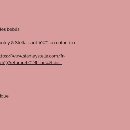
r les bébés
anley & Stella, sont 100% en coton bio
ttps://www.stanleystella.com/fr-
103?returnurl=%2ffr-be%2fkids-
rique.