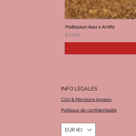
Paillasson Ikea x Antifa
Price
€33.00
INFO LÉG
ALES
CGV & Mentions légales
Politique de confidentialité
EUR (€)