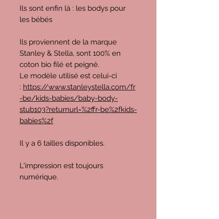
Ils sont enfin là : les bodys pour
les bébés
Ils proviennent de la marque
Stanley & Stella, sont 100% en
coton bio filé et peigné.
Le modèle utilisé est celui-ci
:
https://www.stanleystella.com/fr
-be/kids-babies/baby-body-
stub103?returnurl=%2ffr-be%2fkids-
babies%2f
Il y a 6 tailles disponibles.
L'impression est toujours
numérique.