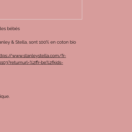
r les bébés
anley & Stella, sont 100% en coton bio
ttps://www.stanleystella.com/fr-
103?returnurl=%2ffr-be%2fkids-
rique.