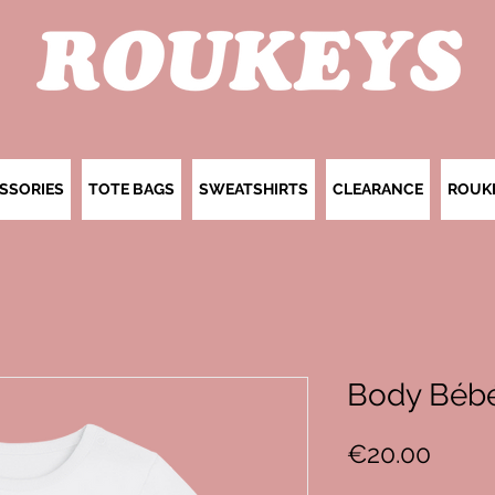
SSORIES
TOTE BAGS
SWEATSHIRTS
CLEARANCE
ROUK
Body Bébé
Price
€20.00