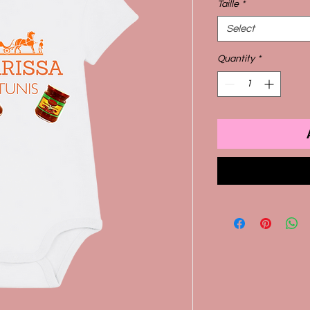
Taille
*
Select
Quantity
*