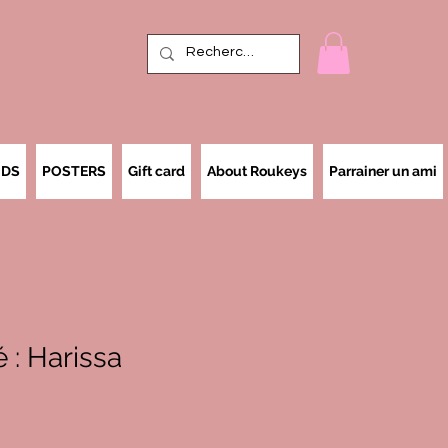
IDS
POSTERS
Gift card
About Roukeys
Parrainer un ami
 : Harissa