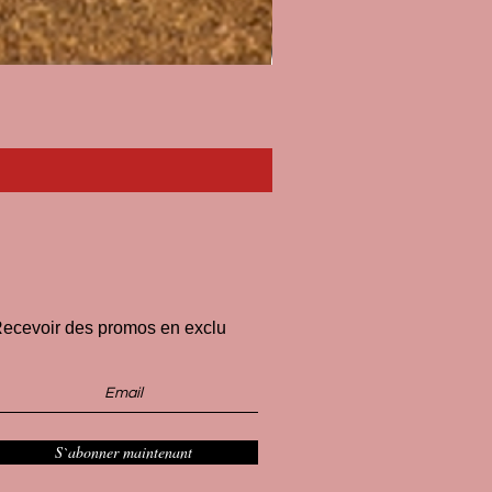
Paillasson I'll Pee on Fascist
Price
€33.00
ecevoir des promos en exclu
S`abonner maintenant