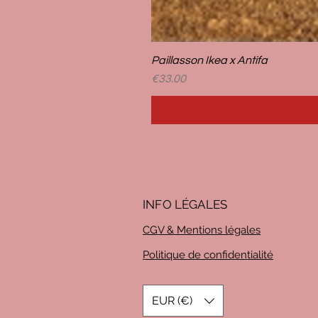
Paillasson Ikea x Antifa
Price
€33.00
INFO LÉG
ALES
CGV & Mentions légales
Politique de confidentialité
EUR (€)