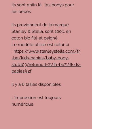
Ils sont enfin là : les bodys pour
les bébés
Ils proviennent de la marque
Stanley & Stella, sont 100% en
coton bio filé et peigné.
Le modèle utilisé est celui-ci
:
https://www.stanleystella.com/fr
-be/kids-babies/baby-body-
stub103?returnurl=%2ffr-be%2fkids-
babies%2f
Il y a 6 tailles disponibles.
L'impression est toujours
numérique.