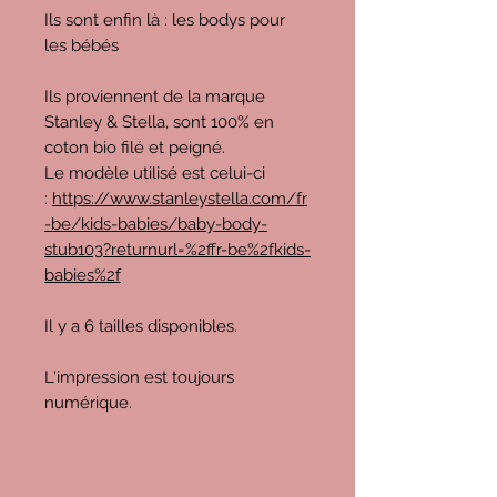
Ils sont enfin là : les bodys pour
les bébés
Ils proviennent de la marque
Stanley & Stella, sont 100% en
coton bio filé et peigné.
Le modèle utilisé est celui-ci
:
https://www.stanleystella.com/fr
-be/kids-babies/baby-body-
stub103?returnurl=%2ffr-be%2fkids-
babies%2f
Il y a 6 tailles disponibles.
L'impression est toujours
numérique.