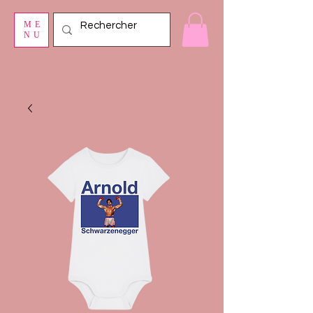
ME
NU