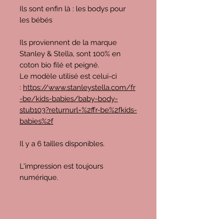
Ils sont enfin là : les bodys pour
les bébés
Ils proviennent de la marque
Stanley & Stella, sont 100% en
coton bio filé et peigné.
Le modèle utilisé est celui-ci
:
https://www.stanleystella.com/fr
-be/kids-babies/baby-body-
stub103?returnurl=%2ffr-be%2fkids-
babies%2f
Il y a 6 tailles disponibles.
L'impression est toujours
numérique.