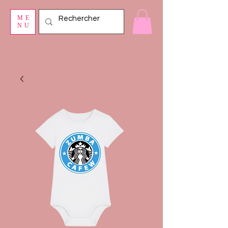
ME
NU