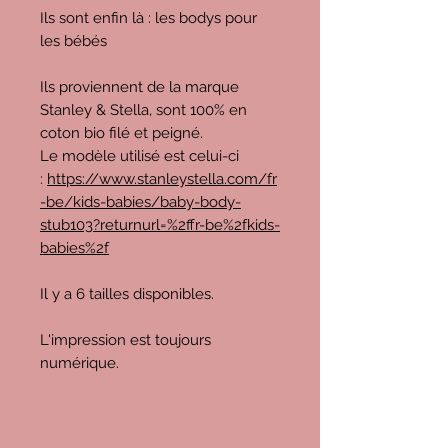
Ils sont enfin là : les bodys pour
les bébés
Ils proviennent de la marque
Stanley & Stella, sont 100% en
coton bio filé et peigné.
Le modèle utilisé est celui-ci
:
https://www.stanleystella.com/fr
-be/kids-babies/baby-body-
stub103?returnurl=%2ffr-be%2fkids-
babies%2f
Il y a 6 tailles disponibles.
L'impression est toujours
numérique.