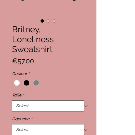
Britney,
Loneliness
Sweatshirt
Price
€57.00
Couleur
*
Taille
*
Capuche
*