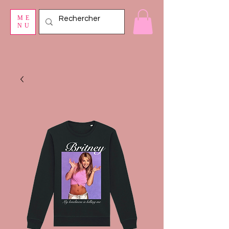
ME
NU