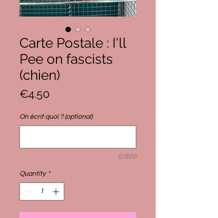
Carte Postale : I'll
Pee on fascists
(chien)
Price
€4.50
On écrit quoi ? (optional)
0/500
Quantity
*