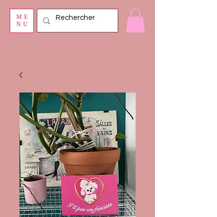
ME
NU