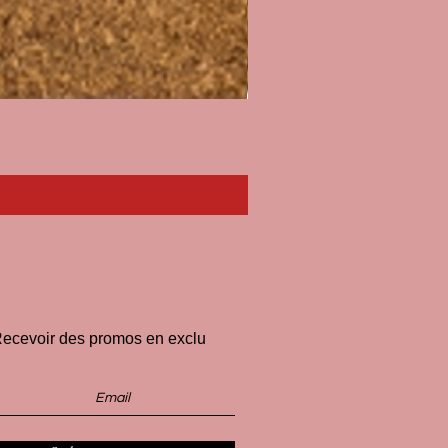
Paillasson I'll Pee on Fascist
Price
€33.00
ecevoir des promos en exclu