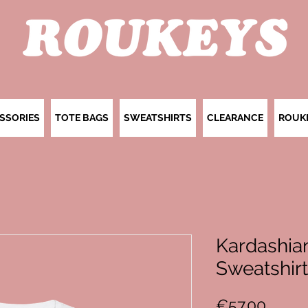
SSORIES
TOTE BAGS
SWEATSHIRTS
CLEARANCE
ROUK
Kardashia
Sweatshirt
Price
€57.00