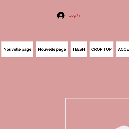
Log In
Nouvelle page
Nouvelle page
TEESH
CROP TOP
ACCE