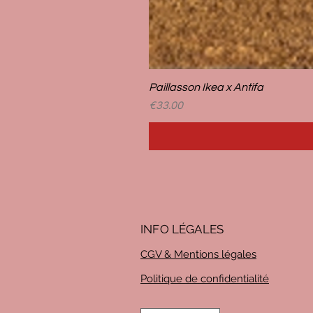
Paillasson Ikea x Antifa
Price
€33.00
INFO LÉG
ALES
CGV & Mentions légales
Politique de confidentialité