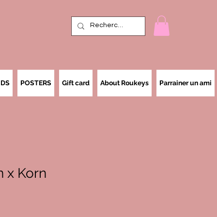
IDS
POSTERS
Gift card
About Roukeys
Parrainer un ami
n x Korn