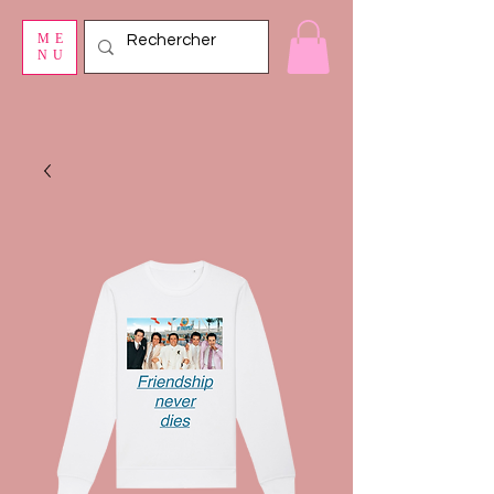
ME
NU