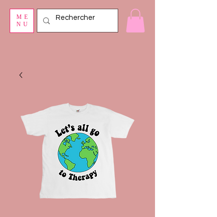
ME
NU