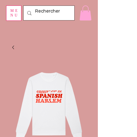
ME
NU