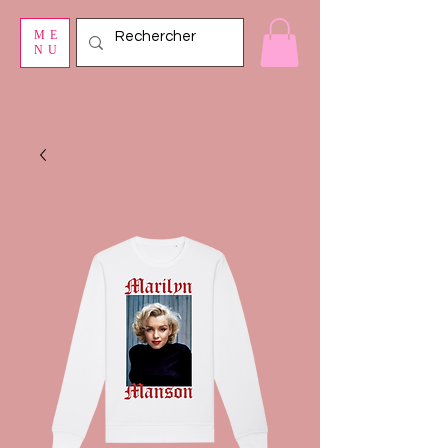
ME
NU