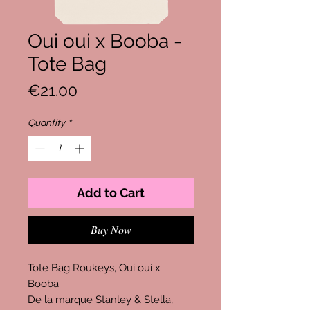
Oui oui x Booba -
Tote Bag
Price
€21.00
Quantity
*
Add to Cart
Buy Now
Tote Bag Roukeys, Oui oui x
Booba
De la marque Stanley & Stella,