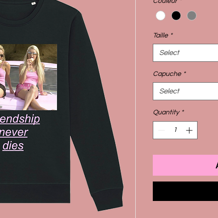
Couleur
*
Taille
*
Select
Capuche
*
Select
Quantity
*