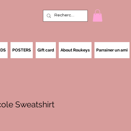
IDS
POSTERS
Gift card
About Roukeys
Parrainer un ami
cole Sweatshirt