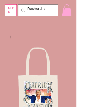
ME
NU