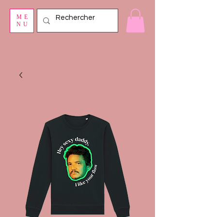
ME
NU