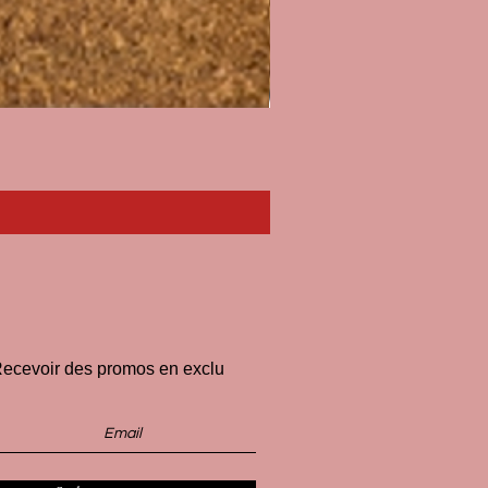
Paillasson I'll Pee on Fascist
Price
€33.00
ecevoir des promos en exclu