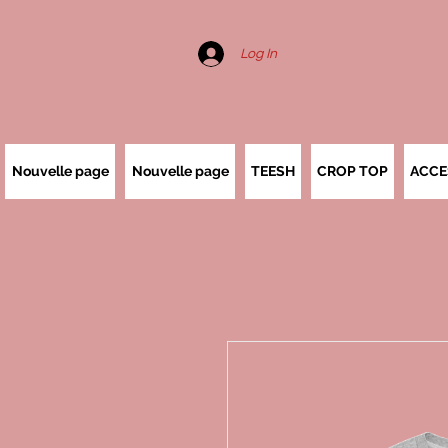
Log In
Nouvelle page
Nouvelle page
TEESH
CROP TOP
ACCE