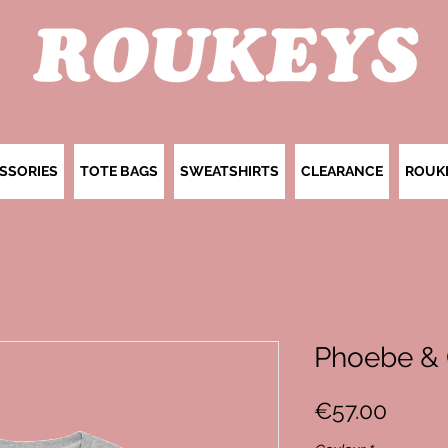
SSORIES
TOTE BAGS
SWEATSHIRTS
CLEARANCE
ROUK
Phoebe & 
Price
€57.00