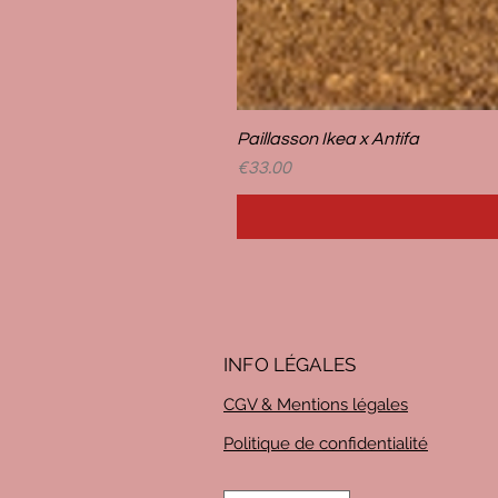
Paillasson Ikea x Antifa
Price
€33.00
INFO LÉG
ALES
CGV & Mentions légales
Politique de confidentialité