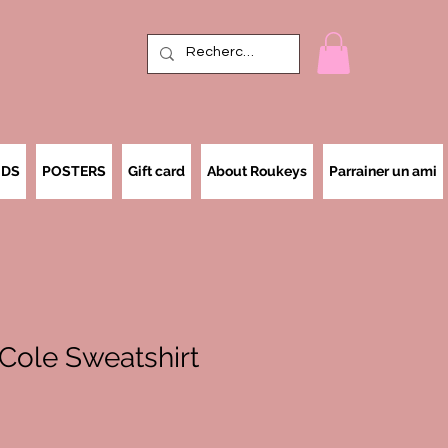
IDS
POSTERS
Gift card
About Roukeys
Parrainer un ami
Cole Sweatshirt