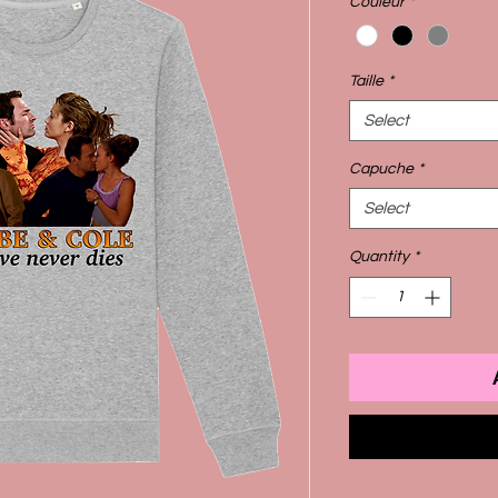
Couleur
*
Taille
*
Select
Capuche
*
Select
Quantity
*