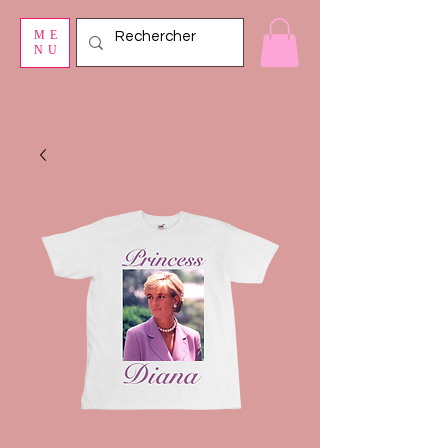
ME
NU