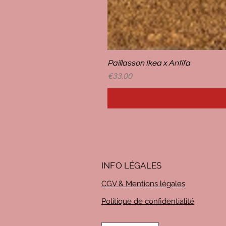
Paillasson Ikea x Antifa
Price
€33.00
INFO LÉG
ALES
CGV & Mentions légales
Politique de confidentialité