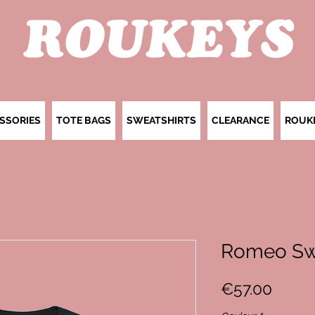
SSORIES
TOTE BAGS
SWEATSHIRTS
CLEARANCE
ROUK
Romeo Swe
Price
€57.00