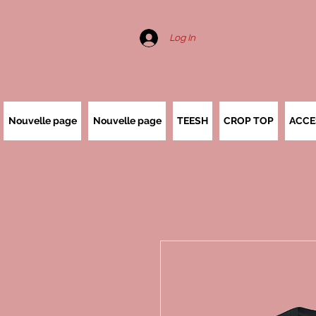
Log In
Nouvelle page
Nouvelle page
TEESH
CROP TOP
ACCE