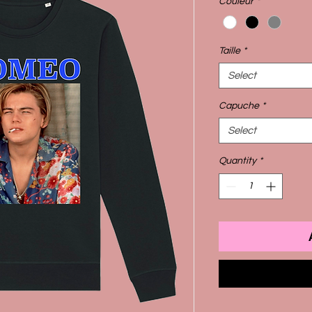
Couleur
*
Taille
*
Select
Capuche
*
Select
Quantity
*