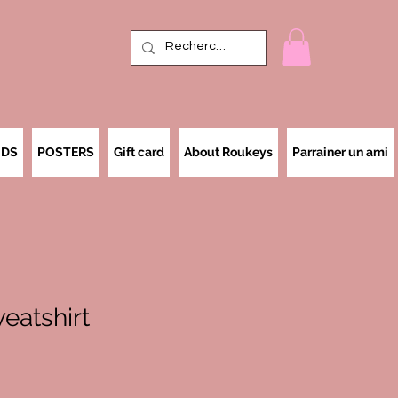
IDS
POSTERS
Gift card
About Roukeys
Parrainer un ami
atshirt