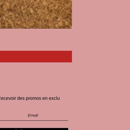
Paillasson I'll Pee on Fascist
Price
€33.00
ecevoir des promos en exclu