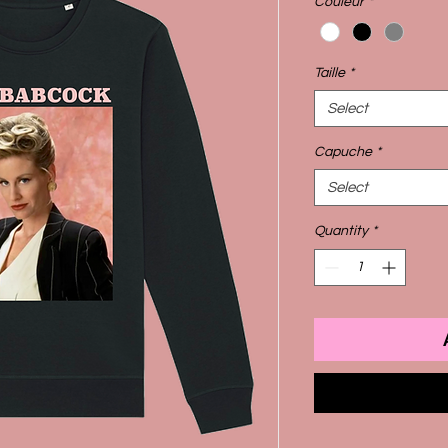
Couleur
*
Taille
*
Select
Capuche
*
Select
Quantity
*