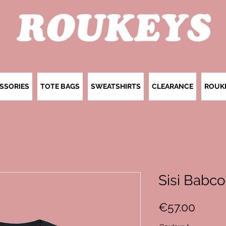
SSORIES
TOTE BAGS
SWEATSHIRTS
CLEARANCE
ROUK
Sisi Babco
Price
€57.00