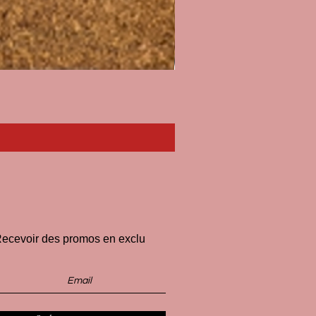
Paillasson I'll Pee on Fascist
Price
€33.00
ecevoir des promos en exclu