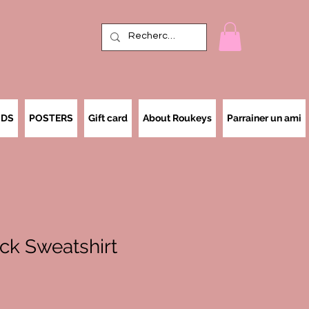
IDS
POSTERS
Gift card
About Roukeys
Parrainer un ami
ck Sweatshirt