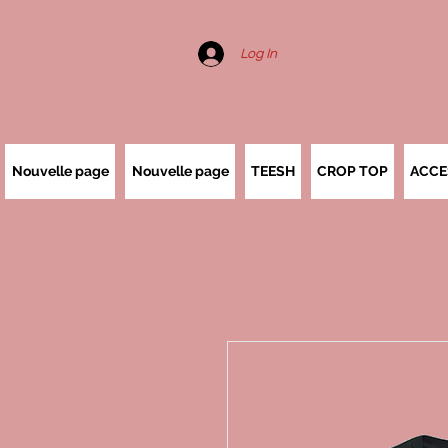
Log In
Nouvelle page
Nouvelle page
TEESH
CROP TOP
ACCE