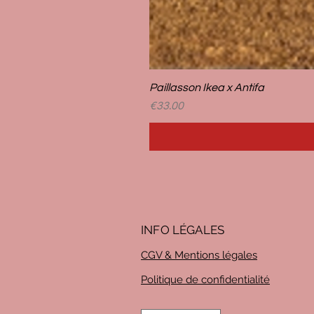
Paillasson Ikea x Antifa
Price
€33.00
INFO LÉG
ALES
CGV & Mentions légales
Politique de confidentialité