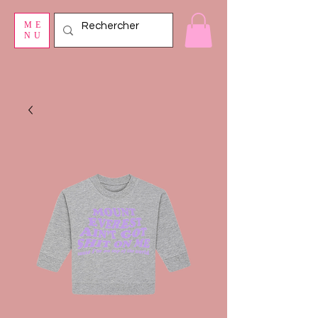
ME
NU