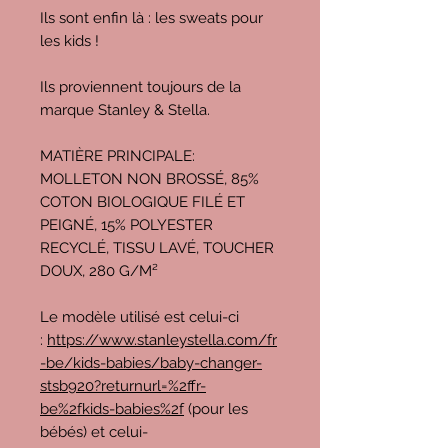
Ils sont enfin là : les sweats pour
les kids !
Ils proviennent toujours de la
marque Stanley & Stella.
MATIÈRE PRINCIPALE:
MOLLETON NON BROSSÉ, 85%
COTON BIOLOGIQUE FILÉ ET
PEIGNÉ, 15% POLYESTER
RECYCLÉ, TISSU LAVÉ, TOUCHER
DOUX, 280 G/M²
Le modèle utilisé est celui-ci
:
https://www.stanleystella.com/fr
-be/kids-babies/baby-changer-
stsb920?returnurl=%2ffr-
be%2fkids-babies%2f
(pour les
bébés) et celui-