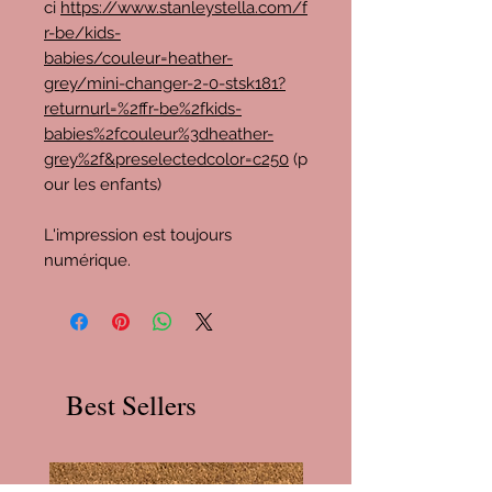
ci
https://www.stanleystella.com/f
r-be/kids-
babies/couleur=heather-
grey/mini-changer-2-0-stsk181?
returnurl=%2ffr-be%2fkids-
babies%2fcouleur%3dheather-
grey%2f&preselectedcolor=c250
(p
our les enfants)
L'impression est toujours
numérique.
Best Sellers