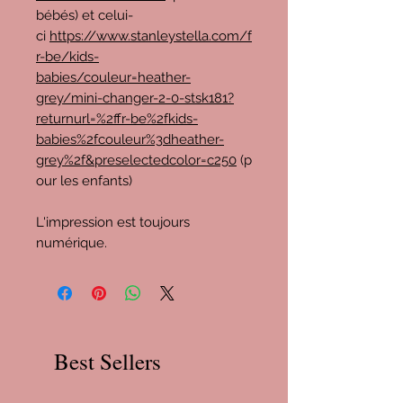
bébés) et celui-
ci
https://www.stanleystella.com/f
r-be/kids-
babies/couleur=heather-
grey/mini-changer-2-0-stsk181?
returnurl=%2ffr-be%2fkids-
babies%2fcouleur%3dheather-
grey%2f&preselectedcolor=c250
(p
our les enfants)
L'impression est toujours
numérique.
Best Sellers