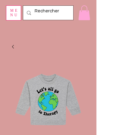
ME
NU