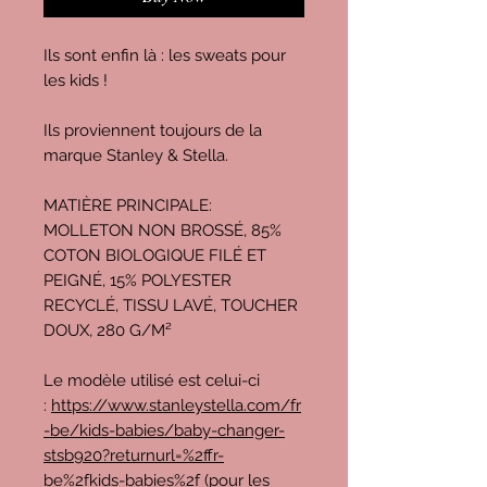
Ils sont enfin là : les sweats pour
les kids !
Ils proviennent toujours de la
marque Stanley & Stella.
MATIÈRE PRINCIPALE:
MOLLETON NON BROSSÉ, 85%
COTON BIOLOGIQUE FILÉ ET
PEIGNÉ, 15% POLYESTER
RECYCLÉ, TISSU LAVÉ, TOUCHER
DOUX, 280 G/M²
Le modèle utilisé est celui-ci
:
https://www.stanleystella.com/fr
-be/kids-babies/baby-changer-
stsb920?returnurl=%2ffr-
be%2fkids-babies%2f
(pour les