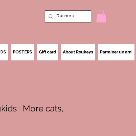
IDS
POSTERS
Gift card
About Roukeys
Parrainer un ami
ids : More cats,