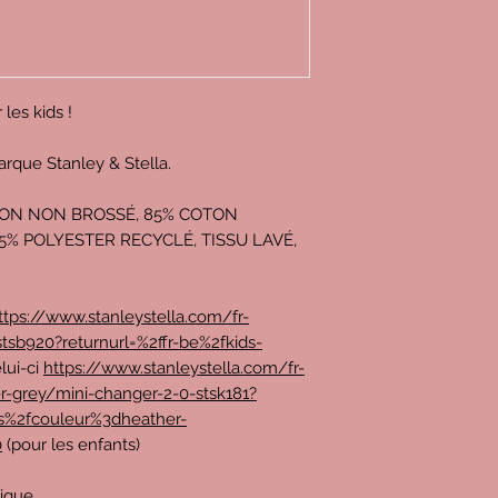
 les kids !
arque Stanley & Stella.
TON NON BROSSÉ, 85% COTON
15% POLYESTER RECYCLÉ, TISSU LAVÉ,
ttps://www.stanleystella.com/fr-
tsb920?returnurl=%2ffr-be%2fkids-
lui-ci
https://www.stanleystella.com/fr-
r-grey/mini-changer-2-0-stsk181?
es%2fcouleur%3dheather-
0
(pour les enfants)
rique.