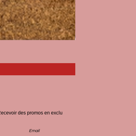
Paillasson I'll Pee on Fascist
Price
€33.00
ecevoir des promos en exclu