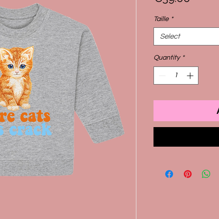
Taille
*
Select
Quantity
*