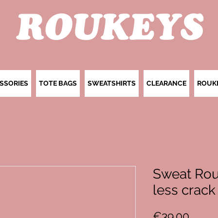
SSORIES
TOTE BAGS
SWEATSHIRTS
CLEARANCE
ROUK
Sweat Rouk
less crack
Price
€39.00