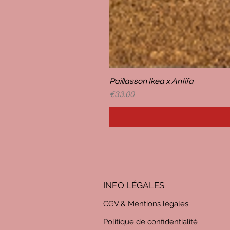
Paillasson Ikea x Antifa
Price
€33.00
INFO LÉG
ALES
CGV & Mentions légales
Politique de confidentialité