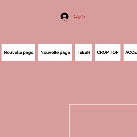
Log In
Nouvelle page
Nouvelle page
TEESH
CROP TOP
ACCE