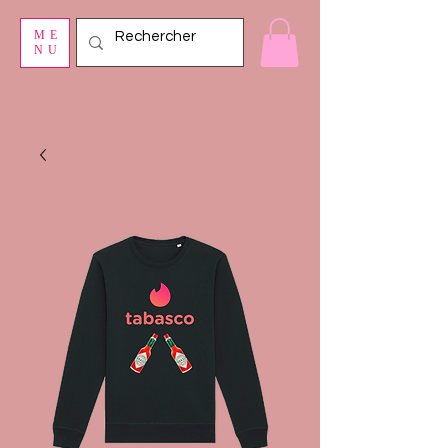
ME
NU