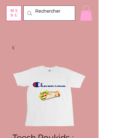
ME
NU
Teesh Roukids :