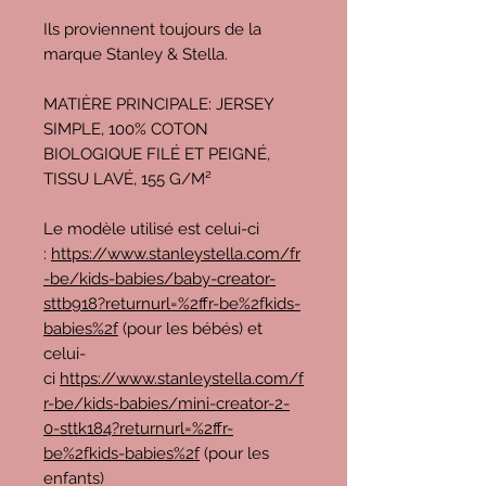
Ils proviennent toujours de la
marque Stanley & Stella.
MATIÈRE PRINCIPALE: JERSEY
SIMPLE, 100% COTON
BIOLOGIQUE FILÉ ET PEIGNÉ,
TISSU LAVÉ, 155 G/M²
Le modèle utilisé est celui-ci
:
https://www.stanleystella.com/fr
-be/kids-babies/baby-creator-
sttb918?returnurl=%2ffr-be%2fkids-
babies%2f
(pour les bébés) et
celui-
ci
https://www.stanleystella.com/f
r-be/kids-babies/mini-creator-2-
0-sttk184?returnurl=%2ffr-
be%2fkids-babies%2f
(pour les
enfants)