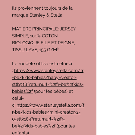
Ils proviennent toujours de la
marque Stanley & Stella.
MATIÈRE PRINCIPALE: JERSEY
SIMPLE, 100% COTON
BIOLOGIQUE FILÉ ET PEIGNÉ,
TISSU LAVÉ, 155 G/M²
Le modèle utilisé est celui-ci
:
https://www.stanleystella.com/fr
-be/kids-babies/baby-creator-
sttb918?returnurl=%2ffr-be%2fkids-
babies%2f
(pour les bébés) et
celui-
ci
https://www.stanleystella.com/f
r-be/kids-babies/mini-creator-2-
0-sttk184?returnurl=%2ffr-
be%2fkids-babies%2f
(pour les
enfants)