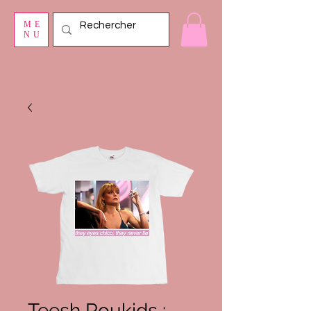
ME
NU
Teesh Roukids :