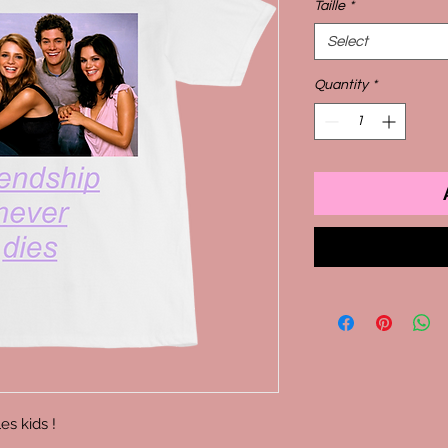
Taille
*
Select
Quantity
*
les kids !