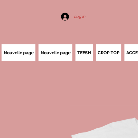
Log In
Nouvelle page
Nouvelle page
TEESH
CROP TOP
ACCE