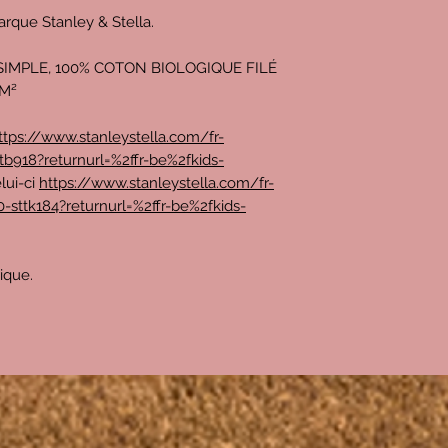
arque Stanley & Stella.
SIMPLE, 100% COTON BIOLOGIQUE FILÉ
/M²
ttps://www.stanleystella.com/fr-
tb918?returnurl=%2ffr-be%2fkids-
lui-ci
https://www.stanleystella.com/fr-
-sttk184?returnurl=%2ffr-be%2fkids-
rique.