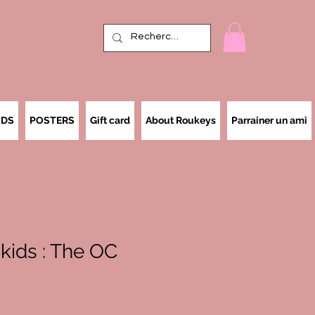
IDS
POSTERS
Gift card
About Roukeys
Parrainer un ami
kids : The OC