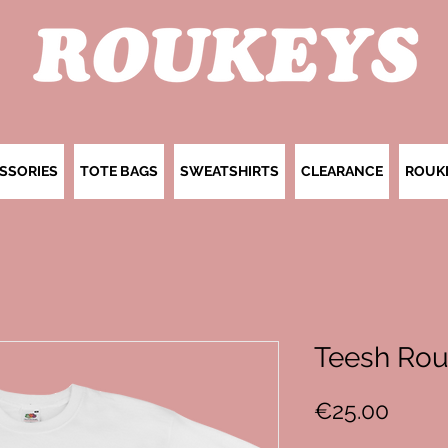
SSORIES
TOTE BAGS
SWEATSHIRTS
CLEARANCE
ROUK
Teesh Rou
Price
€25.00