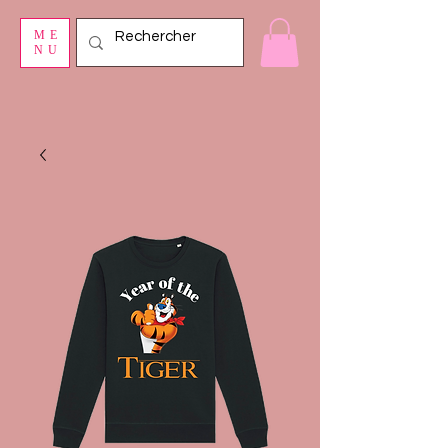
ME
NU