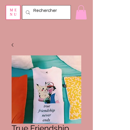
ME
NU
True Friendship