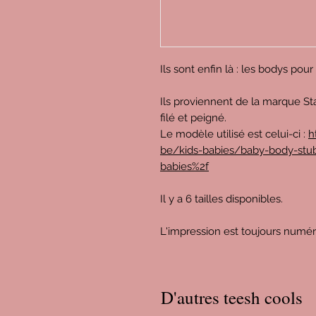
Ils sont enfin là : les bodys pou
Ils proviennent de la marque St
filé et peigné.
Le modèle utilisé est celui-ci :
h
be/kids-babies/baby-body-stub
babies%2f
Il y a 6 tailles disponibles.
L'impression est toujours numé
D'autres teesh cools