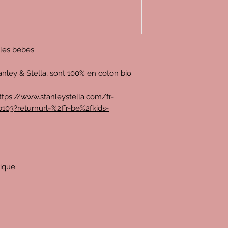
r les bébés
anley & Stella, sont 100% en coton bio
ttps://www.stanleystella.com/fr-
103?returnurl=%2ffr-be%2fkids-
rique.