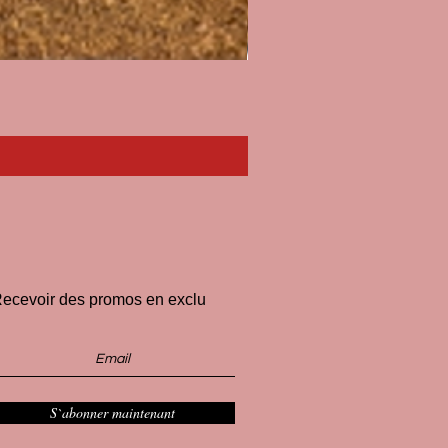
Paillasson I'll Pee on Fascist
Prix
33,00 €
ecevoir des promos en exclu
S`abonner maintenant