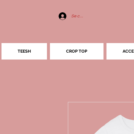
Se connecter
TEESH
CROP TOP
ACCE