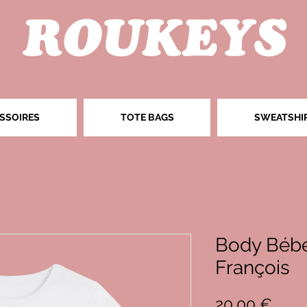
SSOIRES
TOTE BAGS
SWEATSHI
Body Bébé
François
Prix
20,00 €