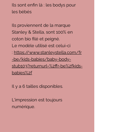
Ils sont enfin là : les bodys pour
les bébés
Ils proviennent de la marque
Stanley & Stella, sont 100% en
coton bio filé et peigné.
Le modèle utilisé est celui-ci
:
https://www.stanleystella.com/fr
-be/kids-babies/baby-body-
stub103?returnurl=%2ffr-be%2fkids-
babies%2f
Il y a 6 tailles disponibles.
L'impression est toujours
numérique.