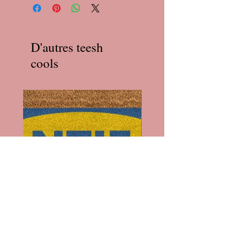
D'autres teesh
cools
Paillasson Ikea x Antifa
Paillasson I'll Pee on Fas