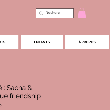
RTS
ENFANTS
À PROPOS
 : Sacha &
rue friendship
s