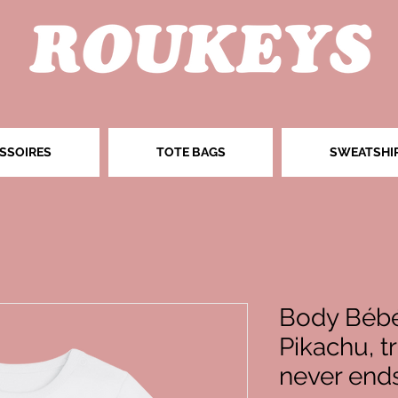
SSOIRES
TOTE BAGS
SWEATSHI
Body Bébé
Pikachu, t
never end