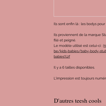
Ils sont enfin là : les bodys pou
Ils proviennent de la marque St
filé et peigné.
Le modèle utilisé est celui-ci :
h
be/kids-babies/baby-body-stub
babies%2f
Il y a 6 tailles disponibles.
L'impression est toujours numé
D'autres teesh cools