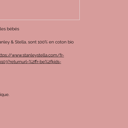
r les bébés
anley & Stella, sont 100% en coton bio
ttps://www.stanleystella.com/fr-
103?returnurl=%2ffr-be%2fkids-
rique.