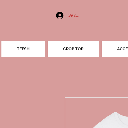
Se connecter
TEESH
CROP TOP
ACCE