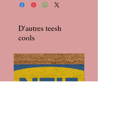
D'autres teesh
cools
Paillasson Ikea x Antifa
Paillasson I'll Pee on Fas