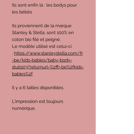
Ils sont enfin là : les bodys pour
les bébés
Ils proviennent de la marque
Stanley & Stella, sont 100% en
coton bio filé et peigné.
Le modèle utilisé est celui-ci
:
https://www.stanleystella.com/fr
-be/kids-babies/baby-body-
stub103?returnurl=%2ffr-be%2fkids-
babies%2f
Il y a 6 tailles disponibles.
L'impression est toujours
numérique.