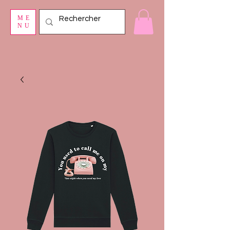
ME
NU