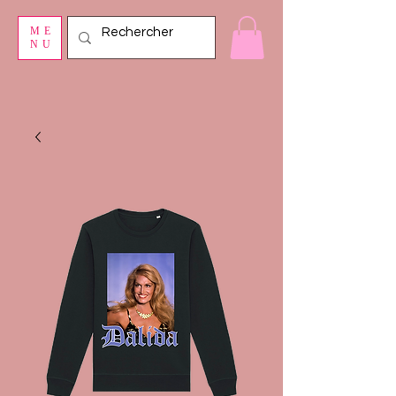
ME
NU