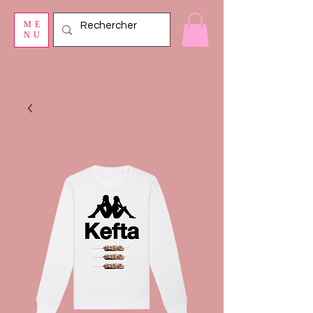
ME
NU