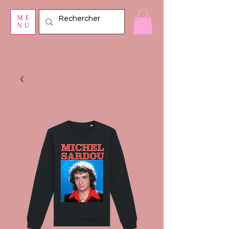
ME
NU