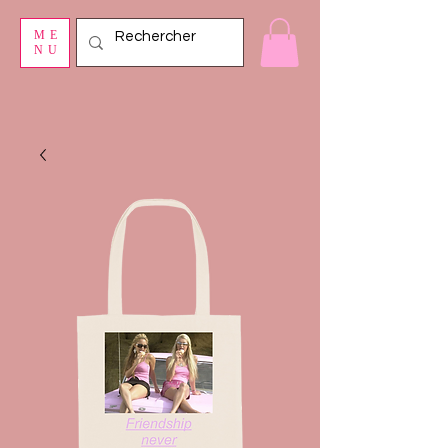
ME
NU