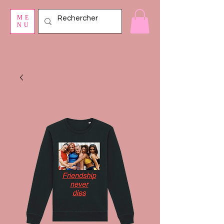
ME
NU