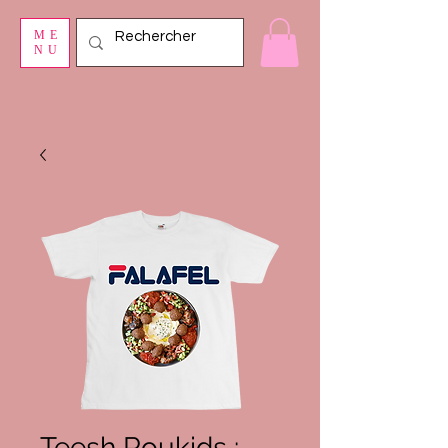
ME
NU
Teesh Roukids :