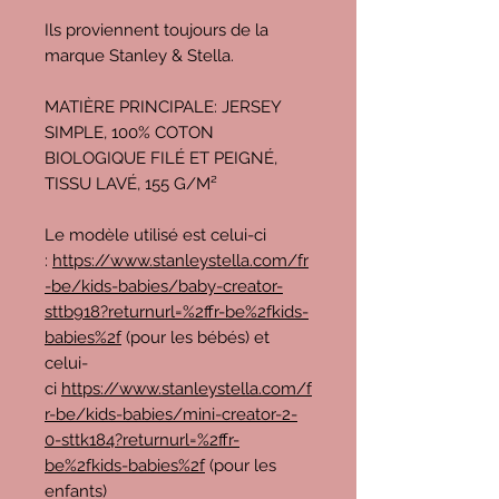
Ils proviennent toujours de la
marque Stanley & Stella.
MATIÈRE PRINCIPALE: JERSEY
SIMPLE, 100% COTON
BIOLOGIQUE FILÉ ET PEIGNÉ,
TISSU LAVÉ, 155 G/M²
Le modèle utilisé est celui-ci
:
https://www.stanleystella.com/fr
-be/kids-babies/baby-creator-
sttb918?returnurl=%2ffr-be%2fkids-
babies%2f
(pour les bébés) et
celui-
ci
https://www.stanleystella.com/f
r-be/kids-babies/mini-creator-2-
0-sttk184?returnurl=%2ffr-
be%2fkids-babies%2f
(pour les
enfants)