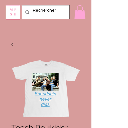
ME
NU
Teesh Roukids :