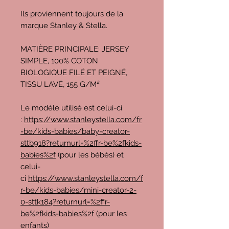
Ils proviennent toujours de la
marque Stanley & Stella.
MATIÈRE PRINCIPALE: JERSEY
SIMPLE, 100% COTON
BIOLOGIQUE FILÉ ET PEIGNÉ,
TISSU LAVÉ, 155 G/M²
Le modèle utilisé est celui-ci
:
https://www.stanleystella.com/fr
-be/kids-babies/baby-creator-
sttb918?returnurl=%2ffr-be%2fkids-
babies%2f
(pour les bébés) et
celui-
ci
https://www.stanleystella.com/f
r-be/kids-babies/mini-creator-2-
0-sttk184?returnurl=%2ffr-
be%2fkids-babies%2f
(pour les
enfants)