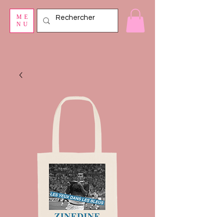
ME
NU