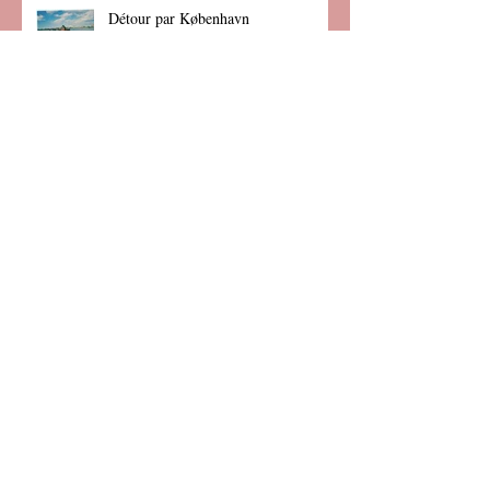
Détour par København
5 ans à Sciences Po, et après ?
Les t-shirts ROUKEYS de A à Z
Retour sur les six premiers mois de
l'année 2017