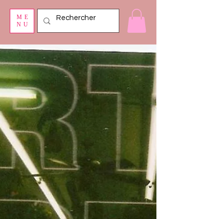
ME
NU