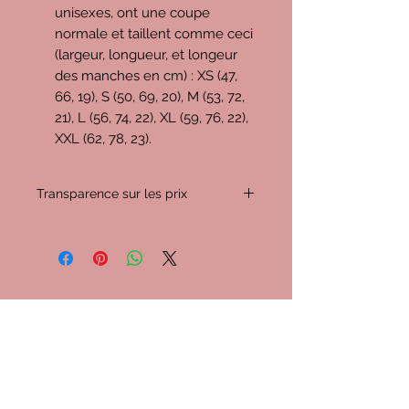
unisexes, ont une coupe
normale et taillent comme ceci
(largeur, longueur, et longeur
des manches en cm) : XS (47,
66, 19), S (50, 69, 20), M (53, 72,
21), L (56, 74, 22), XL (59, 76, 22),
XXL (62, 78, 23).
Transparence sur les prix
C'est important pour moi de vous
expliquer les prix proposés, donc
voyons ensemble comment ils se
décomposent :
Imaginons que vous achetiez un t-
D'autres teesh
shirt (+ livraison) au prix de
34,5€
(c'est un peu la moyenne entre
cools
livraison à domicile et point relais).
-
4,4€
pour l'URSSAF (imposition
d'environ 15% sur mon chiffre