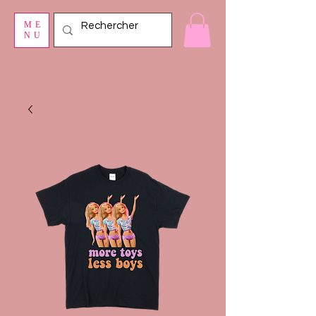
ME
NU