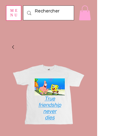
ME
NU