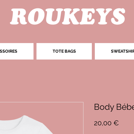
SSOIRES
TOTE BAGS
SWEATSHI
Body Bébé
Prix
20,00 €