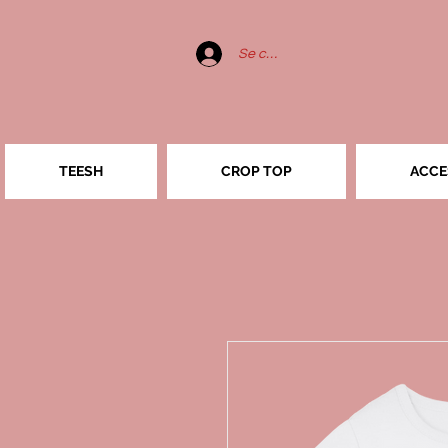
Se connecter
TEESH
CROP TOP
ACCE