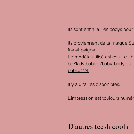
Ils sont enfin là : les bodys pou
Ils proviennent de la marque St
filé et peigné.
Le modèle utilisé est celui-ci :
h
be/kids-babies/baby-body-stub
babies%2f
Il y a 6 tailles disponibles.
L'impression est toujours numé
D'autres teesh cools