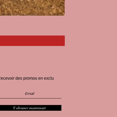
Paillasson I'll Pee on Fascist
Prix
33,00 €
ecevoir des promos en exclu
S`abonner maintenant