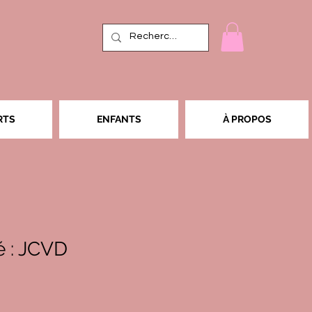
RTS
ENFANTS
À PROPOS
 : JCVD