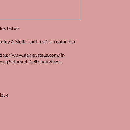
r les bébés
anley & Stella, sont 100% en coton bio
ttps://www.stanleystella.com/fr-
103?returnurl=%2ffr-be%2fkids-
rique.